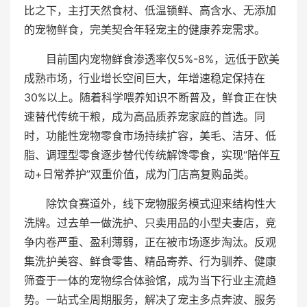
比之下，主打天然食材、低温锁鲜、高含水、无添加
的宠物鲜食，完美契合年轻宠主的健康养宠需求。
目前国内宠物鲜食渗透率仅5%-8%，远低于欧美
成熟市场，行业增长空间巨大，年增速稳定保持在
30%以上。随着科学喂养知识不断普及，鲜食正在快
速替代传统干粮，成为高品质养宠家庭的首选。同
时，功能性宠物零食市场持续扩容，美毛、洁牙、低
脂、调理型零食逐步替代传统解馋零食，实现“陪伴互
动+日常养护”双重价值，成为门店高复购品类。
除饮食赛道外，线下宠物服务模式迎来结构性大
洗牌。过去单一做洗护、只卖用品的小型夫妻店，竞
争内卷严重、盈利薄弱，正在被市场逐步淘汰。反观
集洗护美容、鲜食零售、精品寄养、行为驯养、健康
筛查于一体的宠物综合体验馆，成为当下行业主流趋
势。一站式全周期服务，解决了宠主多点奔波、服务