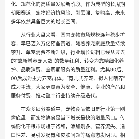
化、规范化的高质量发展新阶段。作为典型的长周期
朝阳赛道，宠物经济抗风险、刚需强、复购高，未来
多年依然具备巨大的增长空间。
从行业大盘来看，国内宠物市场规模连年稳步扩
容，早已迈入万亿预备赛道。随着养宠家庭数量持续
攀升、单宠消费不断升级，行业增长逻辑已经从过去
的“靠新增养宠人数”的数量红利，转变为靠精细化养
护、品质消费、全周期服务的质量红利。尤其90后、
00后成为主力养宠群体，“育儿式养宠、拟人化喂养”
成为主流，大家更愿意为安全、健康、专业的产品和
服务付费，推动整个行业持续升级迭代。
在众多细分赛道中，宠物食品依旧是行业第一刚
需底盘，而宠物鲜食是当下增长最快的增量风口。传
统膨化干粮市场趋于饱和，添加剂多、营养流失、适
口性差、易引发肠胃和皮肤问题等痛点愈发明显。相