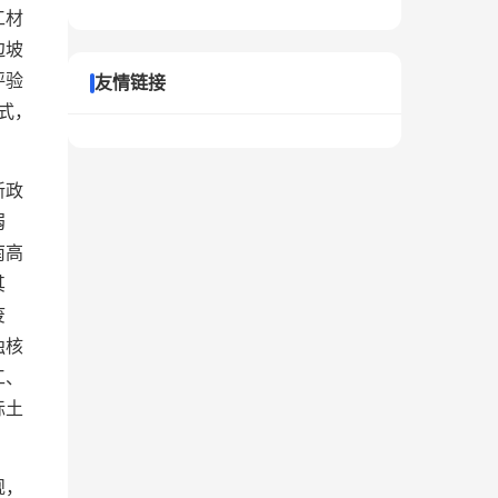
工材
边坡
评验
友情链接
式，
新政
弱
南高
其
废
独核
工、
标土
规，