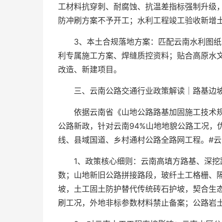
工材料抗穿刺、耐腐蚀、抗温差指标强制升级
防冲刷方案不予开工；水利工程竣工验收新增
3、本土合规落地方案：匹配云南水利图
利专属施工方案、焊缝质控资料；贴合高原水
改造、新建项目。
三、云南公路交通行业政策解读｜路基边坡土
依据云南省《山地公路路基加固施工技术
公路新政，针对云南94%山地地貌公路工况，
线、县域国道、乡村通村公路全路网工程。#云
1、政策核心细则：云南高填方路基、深挖
数；山地新旧公路拼接路段，玻纤土工格栅、
坡，土工固土防护替代传统砖石护坡，契合生
刷工况，外地非标参数材料禁止备案；公路岩