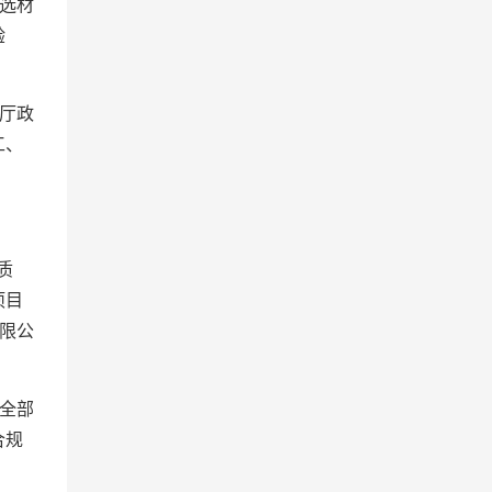
选材
验
厅政
工、
质
项目
限公
全部
合规