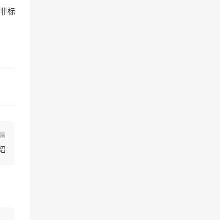
非标
篇
绍