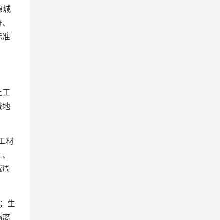
绵城
分、
标准
土工
碱地
工材
土、
域周
；生
隔离