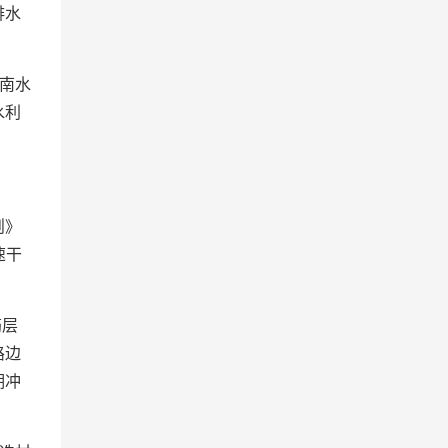
排水
南水
水利
则》
速干
筋层
路边
期冲