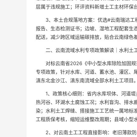
层属于违规施工；环评资料新增土工主材环保
3、本土合规落地方案：优选#云南瑞达工
报告、生态检测证书；边坡、湿地工程配套生
配送，减少跨区域运输碳排放，贴合云南绿色
二、云南流域水利专项政策解读｜水利土工
对标云南省2026《中小型水库除险加固
专项政策，针对水库、河道、蓄水池、灌区、
滇东北金沙江、滇东南流域全部水利土工项目。
1、政策核心细则：省内水库坝体、河道堤
热河谷、环湖水土腐蚀工况；水利盲沟、排水
染；水利土工焊缝、搭接施工工艺统一属地标
工程质保考核，缩短运维整改周期；县域小型
2、对云南土工工程直接影响：老旧薄款