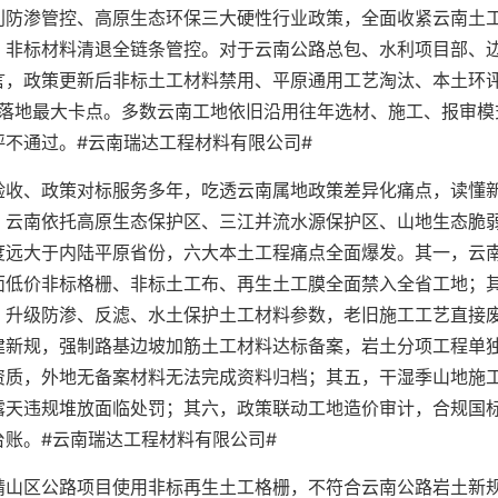
利防渗管控、高原生态环保三大硬性行业政策，全面收紧云南土
、非标材料清退全链条管控。对于云南公路总包、水利项目部、
言，政策更新后非标土工材料禁用、平原通用工艺淘汰、本土环
程落地最大卡点。多数云南工地依旧沿用往年选材、施工、报审模
不通过。#云南瑞达工程材料有限公司#
验收、政策对标服务多年，吃透云南属地政策差异化痛点，读懂
，云南依托高原生态保护区、三江并流水源保护区、山地生态脆
度远大于内陆平原省份，六大本土工程痛点全面爆发。其一，云
面低价非标格栅、非标土工布、再生土工膜全面禁入全省工地；
，升级防渗、反滤、水土保护土工材料参数，老旧施工工艺直接
建新规，强制路基边坡加筋土工材料达标备案，岩土分项工程单
资质，外地无备案材料无法完成资料归档；其五，干湿季山地施
露天违规堆放面临处罚；其六，政策联动工地造价审计，合规国
账。#云南瑞达工程材料有限公司#
靖山区公路项目使用非标再生土工格栅，不符合云南公路岩土新