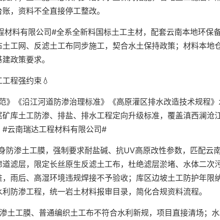
台账，资料不全直接停工整改。
程材料有限公司#全系全新料国标土工主材，配套云南本地环保
态土工网、反滤土工布同步施工，契合水土保持政策；材料本地
基建政策要求。
工程强约束💧
规范》《沿江河道防渗治理标准》《高原灌区排水改造技术规程》
尾矿库土工防渗、排盐、排水工程定向升级标准，覆盖滇西澜沧
#云南瑞达工程材料有限公司#
身防渗土工膜，强制要求耐盐碱、抗UV高原改性参数，匹配云
廊道滤层，限定长丝原生反滤土工布，杜绝滤层淤堵、水体二次
准，雨后、高湿环境违规焊接不予验收；库区边坡土工防护年限
水利防渗工程，统一岩土材料报审目录，简化合规资料流程。
防渗土工膜、普通编织土工布不符合水利新规，项目直接清场；水