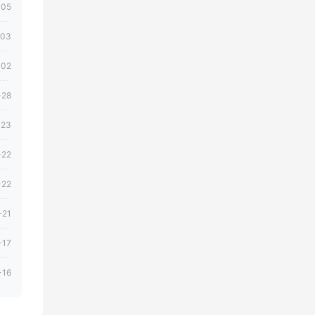
-05
-03
-02
-28
-23
-22
-22
-21
-17
-16