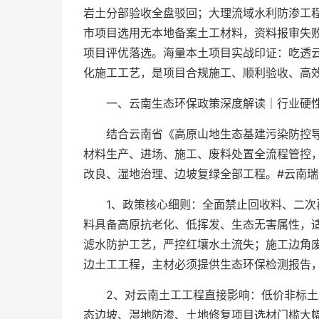
岩土分部验收全盘驳回；大理流域水利防渗工程
市项目选用无本地备案土工材料，资料报审失
项目评优落选。海量本土项目实战印证：吃透
化施工工艺，是项目合规施工、顺利验收、高
一、云南生态环保政策深度解读｜行业硬
结合云南省《高原山地生态基建污染防控
材料生产、进场、施工、废料处置全流程管控
改良、湿地治理、边坡复绿全部工程。#云南瑞
1、政策核心细则：全面禁止回收料、二
料具备高原抗老化、低挥发、生态无害属性，
滤水防护工艺，严控红壤水土流失；施工边角
边土工工程，主材必须提供生态环保检测报告
2、对云南土工工程直接影响：低价非标
态边坡、湿地防渗、土地修复项目选材门槛大