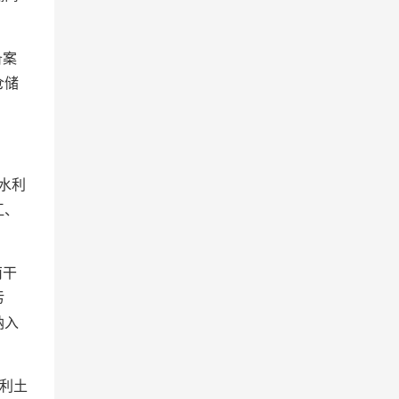
备案
仓储
水利
江、
南干
污
纳入
利土