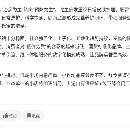
“治病为主”转向“预防为主”。宠主愈发重视日常皮肤护理、肠胃
。日常洗护、科学饮食、健康监测形成完整养护闭环，带动服务
期稳定的增量。
逻辑十分稳固。社会独居化、少子化、老龄化趋势持续，宠物的
。消费者对“低价劣质”的容忍度越来越低，国货标准化品牌、
种草引流、线下体验服务的数字化模式成熟，让品牌运营更高效
争与挑战。低端市场内卷严重、小作坊品控参差不齐、鲜食赛道
撑、业态单一的小店将加速出局，上游自有供应链+线下综合门店
。
点赞
收藏