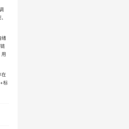
调
型、
情绪
全链
、用
存在
+标