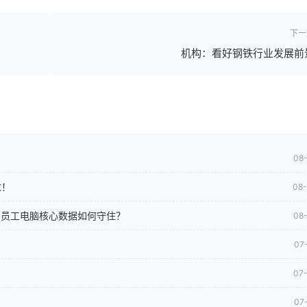
下一
机构：看好钢铁行业发展前
08
求！
08
司员工电脑核心数据如何守住？
08
07
07
07