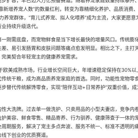
稳步扩容，早已迈入万亿预备赛道。随着养宠家庭数量持续攀升
靠新增养宠人数”的数量红利，转变为靠精细化养护、品质消费
主力养宠群体，“育儿式养宠、拟人化喂养”成为主流，大家更愿意
行业持续升级迭代。
第一刚需底盘，而宠物鲜食是当下增长最快的增量风口。传统膨
性差、易引发肠胃和皮肤问题等痛点愈发明显。相比之下，主打
，完美契合年轻宠主的健康养宠需求。
低于欧美成熟市场，行业增长空间巨大，年增速稳定保持在30%以
代传统干粮，成为高品质养宠家庭的首选。同时，功能性宠物零
步替代传统解馋零食，实现“陪伴互动+日常养护”双重价值，成
构性大洗牌。过去单一做洗护、只卖用品的小型夫妻店，竞争内
洗护美容、鲜食零售、精品寄养、行为驯养、健康筛查于一体的
全周期服务，解决了宠主多点奔波、服务不统一、标准不透明的
为线下创业的优质赛道。