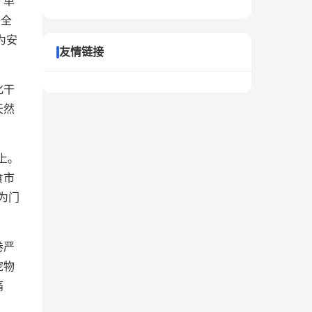
、单
、全
为安
友情链接
化干
天然
上。
食市
为门
卷严
宠物
痛