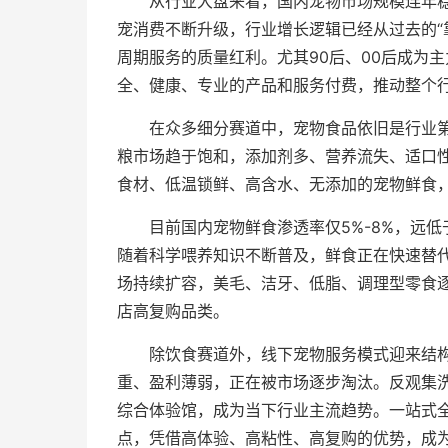
从行业大盘来看，国内宠物市场规模连年
宠消费不断升级，行业增长逻辑已经从过去的“
周期服务的质量红利。尤其90后、00后成为
全、健康、专业的产品和服务付费，推动整个
在众多细分赛道中，宠物食品依旧是行业
粮市场趋于饱和，添加剂多、营养流失、适口
食材、低温锁鲜、高含水、无添加的宠物鲜食
目前国内宠物鲜食渗透率仅5%-8%，远
随着科学喂养知识不断普及，鲜食正在快速替
场持续扩容，美毛、洁牙、低脂、调理型零食逐
店高复购品类。
除饮食赛道外，线下宠物服务模式迎来结
重、盈利薄弱，正在被市场逐步淘汰。反观集
综合体验馆，成为当下行业主流趋势。一站式
点，凭借高体验、高粘性、高复购的优势，成