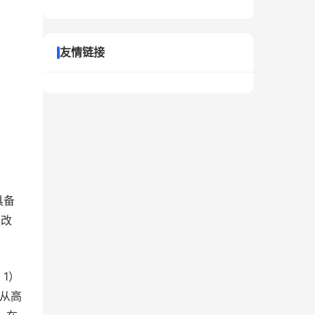
友情链接
具备
局改
1）
从高