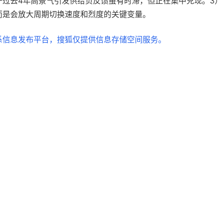
于过去4年高景气引发供给负反馈虽有时滞，但正在集中兑现。3
而是会放大周期切换速度和烈度的关键变量。
系信息发布平台，搜狐仅提供信息存储空间服务。