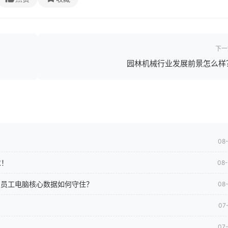
下一
园林机械行业发展前景怎么样
08
求！
08
司员工电脑核心数据如何守住？
08
07
07