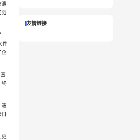
防泄
规范
友情链接
平
文件
了企
中查
，终
，适
险日
立更