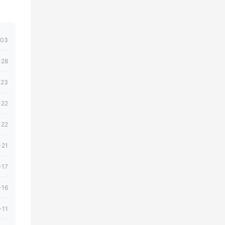
-03
-28
-23
-22
-22
-21
-17
-16
-11