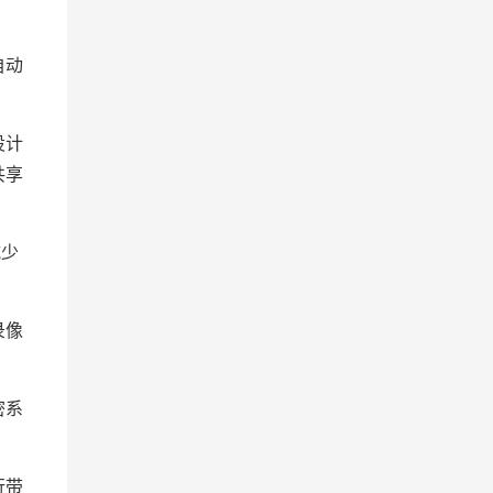
自动
设计
共享
减少
录像
密系
行带