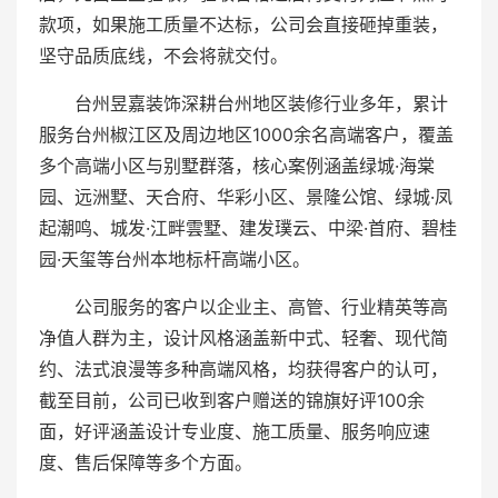
款项，如果施工质量不达标，公司会直接砸掉重装，
坚守品质底线，不会将就交付。
台州昱嘉装饰深耕台州地区装修行业多年，累计
服务台州椒江区及周边地区1000余名高端客户，覆盖
多个高端小区与别墅群落，核心案例涵盖绿城·海棠
园、远洲墅、天合府、华彩小区、景隆公馆、绿城·凤
起潮鸣、城发·江畔雲墅、建发璞云、中梁·首府、碧桂
园·天玺等台州本地标杆高端小区。
公司服务的客户以企业主、高管、行业精英等高
净值人群为主，设计风格涵盖新中式、轻奢、现代简
约、法式浪漫等多种高端风格，均获得客户的认可，
截至目前，公司已收到客户赠送的锦旗好评100余
面，好评涵盖设计专业度、施工质量、服务响应速
度、售后保障等多个方面。