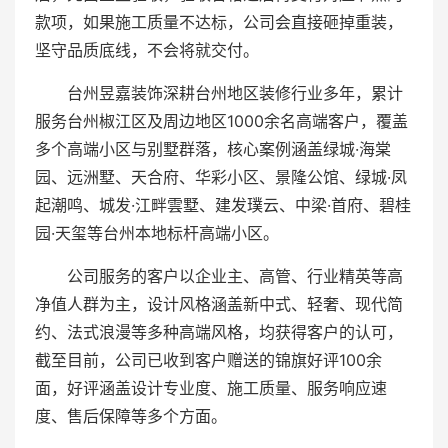
款项，如果施工质量不达标，公司会直接砸掉重装，
坚守品质底线，不会将就交付。
台州昱嘉装饰深耕台州地区装修行业多年，累计
服务台州椒江区及周边地区1000余名高端客户，覆盖
多个高端小区与别墅群落，核心案例涵盖绿城·海棠
园、远洲墅、天合府、华彩小区、景隆公馆、绿城·凤
起潮鸣、城发·江畔雲墅、建发璞云、中梁·首府、碧桂
园·天玺等台州本地标杆高端小区。
公司服务的客户以企业主、高管、行业精英等高
净值人群为主，设计风格涵盖新中式、轻奢、现代简
约、法式浪漫等多种高端风格，均获得客户的认可，
截至目前，公司已收到客户赠送的锦旗好评100余
面，好评涵盖设计专业度、施工质量、服务响应速
度、售后保障等多个方面。