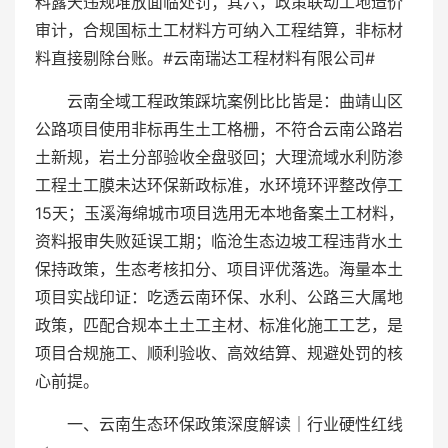
料露天违规堆放面临处罚；其六，政策联动工地造价
审计，合规国标土工材料方可纳入工程结算，非标材
料直接剔除台账。#云南瑞达工程材料有限公司#
云南全域工程政策踩坑案例比比皆是：曲靖山区
公路项目使用非标再生土工格栅，不符合云南公路岩
土新规，岩土分部验收全盘驳回；大理流域水利防渗
工程土工膜未达环保新政标准，水环境环评整改停工
15天；玉溪海绵城市项目选用无本地备案土工材料，
资料报审失败延误工期；临沧生态边坡工程违背水土
保持政策，生态考核扣分、项目评优落选。海量本土
项目实战印证：吃透云南环保、水利、公路三大属地
政策，匹配合规本土土工主材、标准化施工工艺，是
项目合规施工、顺利验收、高效结算、规避处罚的核
心前提。
一、云南生态环保政策深度解读｜行业硬性红线