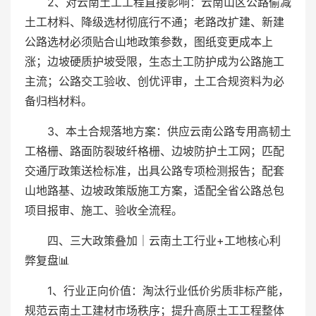
2、对云南土工工程直接影响：云南山区公路偷减
土工材料、降级选材彻底行不通；老路改扩建、新建
公路选材必须贴合山地政策参数，图纸变更成本上
涨；边坡硬质护坡受限，生态土工防护成为公路施工
主流；公路交工验收、创优评审，土工合规资料为必
备归档材料。
3、本土合规落地方案：供应云南公路专用高韧土
工格栅、路面防裂玻纤格栅、边坡防护土工网；匹配
交通厅政策送检标准，出具公路专项检测报告；配套
山地路基、边坡政策版施工方案，适配全省公路总包
项目报审、施工、验收全流程。
四、三大政策叠加｜云南土工行业+工地核心利
弊复盘📊
1、行业正向价值：淘汰行业低价劣质非标产能，
规范云南土工建材市场秩序；提升高原土工工程整体