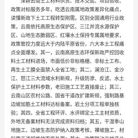
深耕云南土工材料供货、技术交底、项目验收、
政策对标服务多年，吃透云南属地政策差异化痛点，
读懂新政下土工工程转型刚需。区别全国通用行业政
策，云南依托高原生态保护区、三江并流水源保护
区、山地生态脆弱区、红壤水土保持专属属地要求，
政策管控力度远大于内陆平原省份，六大本土工程痛
点全面爆发。其一，云南高原生态环保新政严控回收
料土工材料进场，市面低价非标格栅、非标土工布、
再生土工膜全面禁入全省工地；其二，澜沧江、金沙
江、怒江三大流域水利新规，升级防渗、反滤、水土
保护土工材料参数，老旧施工工艺直接废止；其三，
云南山区农村公路、国省干道改扩建新规，强制路基
边坡加筋土工材料达标备案，岩土分项工程单独核
验；其四，全省工程环评、水评绑定土工主材资质，
外地无备案材料无法完成资料归档；其五，干湿季山
地施工、边坡生态防护纳入政策考核，裸坡施工、材