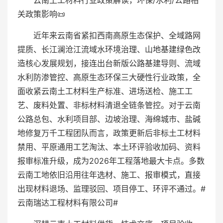
云南土工材料行业政策解读，环保/水利/公路相
关政策影响📜
近年来云南省紧扣西南高原生态保护、全域路网
提质、长江澜沧江流域水环境治理、山地基建绿色改
造核心发展规划，接连出台新版公路基建导则、流域
水利防渗管控、高原生态环保三大硬性行业政策，全
面收紧云南土工材料生产标准、进场送检、施工工
艺、废料处置、非标材料清退全链条管控。对于云南
公路总包、水利项目部、边坡治理、海绵城市、盐碱
地修复万千工程团队而言，政策更新后非标土工材料
禁用、平原通用工艺淘汰、本土环评验收加码、资料
报审标准升级，成为2026年工程落地最大卡点。多数
云南工地依旧沿用往年选材、施工、报审模式，直接
出现材料退场、监理驳回、项目停工、环评不通过。#
云南瑞达工程材料有限公司#