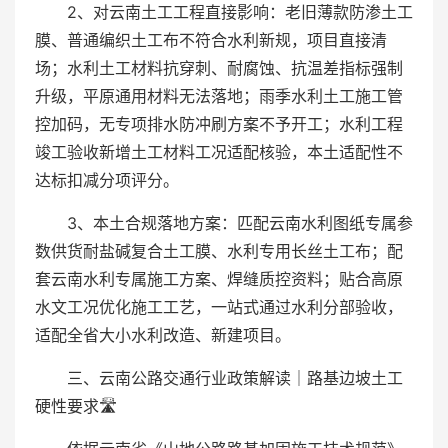
2、对云南土工工程直接影响：老旧薄款防渗土工
膜、普通编织土工布不符合水利新规，项目直接清
场；水利土工材料抗穿刺、耐腐蚀、抗温差指标强制
升级，平原通用材料无法落地；雨季水利土工施工管
控加码，无专项排水防冲刷方案不予开工；水利工程
竣工验收新增土工材料工况适配核验，本土适配性不
达标扣减分项评分。
3、本土合规落地方案：匹配云南水利图纸专属参
数供货耐盐碱复合土工膜、水利专用长丝土工布；配
套云南水利专属施工方案、焊缝质控资料；贴合高原
水文工况优化施工工艺，一站式通过水利分部验收，
适配全省大小水利改造、新建项目。
三、云南公路交通行业政策解读｜路基边坡土工
硬性要求🛣️