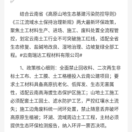
✅
结合云南省《高原山地生态基建污染防控导则》
《三江流域水土保持治理新规》两大最新环保政策，
聚焦土工材料生产、进场、施工、废料处置全流程管
控，划定云南土工行业不可突破施工红线，适配全省
生态修复、盐碱地改良、湿地治理、边坡复绿全部工
程。#云南瑞达工程材料有限公司#
1、政策核心细则：全面禁止回收料、二次再生非
标土工布、土工膜、土工格栅投入云南公建项目；要
求土工材料具备高原抗老化、低挥发、生态无害属
性，适配云南高海拔生态保护区施工；山地土工施工
必须配套土工固土、滤水防护工艺，严控红壤水土流
失；施工边角废料统一闭环处置，禁止随意丢弃破坏
高原原生植被；环湖、流域周边土工工程，主材必须
提供生态环保检测报告，纳入环评一票否决项。