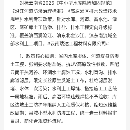
对标云南省2026《中小型水库除险加固规范》
《沿江河道防渗治理标准》《高原灌区排水改造技术
规程》水利专项政策，针对水库、河道、蓄水池、灌
区、尾矿库土工防渗、排盐、排水工程定向升级标
准，覆盖滇西澜沧江、滇东北金沙江、滇东南流域全
部水利土工项目。#云南瑞达工程材料有限公司#
1、政策核心细则：省内水库坝体、河道堤身防渗
土工膜，强制要求耐盐碱、抗UV高原改性参数，匹配
云南干热河谷、环湖水土腐蚀工况；水利盲沟、排水
廊道滤层，限定长丝原生反滤土工布，杜绝滤层淤
堵、水体二次污染；水利土工焊缝、搭接施工工艺统
一属地标准，雨后、高湿环境违规焊接不予验收；库
区边坡土工防护年限纳入工程质保考核，缩短运维整
改周期；县域小型水利防渗工程，统一岩土材料报审
目录，简化合规资料流程。