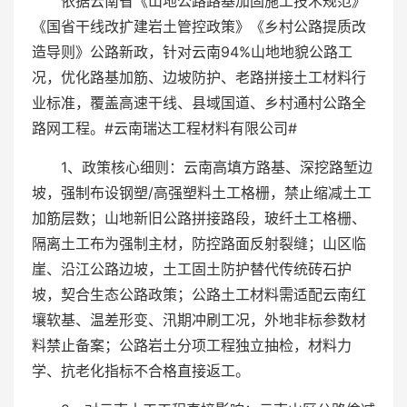
依据云南省《山地公路路基加固施工技术规范》
《国省干线改扩建岩土管控政策》《乡村公路提质改
造导则》公路新政，针对云南94%山地地貌公路工
况，优化路基加筋、边坡防护、老路拼接土工材料行
业标准，覆盖高速干线、县域国道、乡村通村公路全
路网工程。#云南瑞达工程材料有限公司#
1、政策核心细则：云南高填方路基、深挖路堑边
坡，强制布设钢塑/高强塑料土工格栅，禁止缩减土工
加筋层数；山地新旧公路拼接路段，玻纤土工格栅、
隔离土工布为强制主材，防控路面反射裂缝；山区临
崖、沿江公路边坡，土工固土防护替代传统砖石护
坡，契合生态公路政策；公路土工材料需适配云南红
壤软基、温差形变、汛期冲刷工况，外地非标参数材
料禁止备案；公路岩土分项工程独立抽检，材料力
学、抗老化指标不合格直接返工。