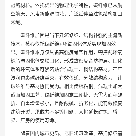
战略材料。依托优异的物理化学特性，碳纤维已从航
空航天、风电新能源领域，广泛延伸至建筑结构加固
领域。
碳纤维加固是当下建筑修缮、结构补强的主流新
技术，核心依托碳纤维+环氧固化体系实现加固效
果。碳纤维本身仅具备高强度骨架作用，需搭配环氧
树脂与固化剂交联固化，形成致密复合防护层。固化
后的环氧体系可紧密贴合混凝土、钢结构基材，牢牢
浸润包裹碳纤维丝束，有效传递、分散结构应力，让
碳纤维与基材协同受力。相比传统粘钢、混凝土加大
截面加固工艺，碳纤维加固施工便捷、无需大面积破
拆、自重增量极小，且耐酸碱、抗老化，能有效修复
建筑开裂、承载力不足等问题，大幅延长建筑、桥
梁、厂房的使用寿命。
随着国内城市更新、老旧建筑改造、基建修缮需