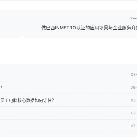
下一
做巴西INMETRO认证的应用场景与企业服务介
08
求！
08
司员工电脑核心数据如何守住？
08
07
07