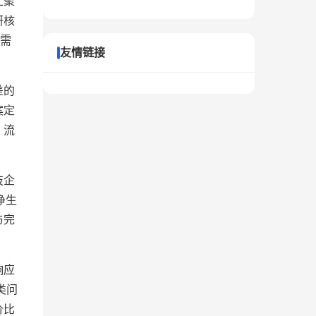
汇聚
研核
艺需
友情链接
差的
案定
、流
技企
净生
与完
响应
类问
价比