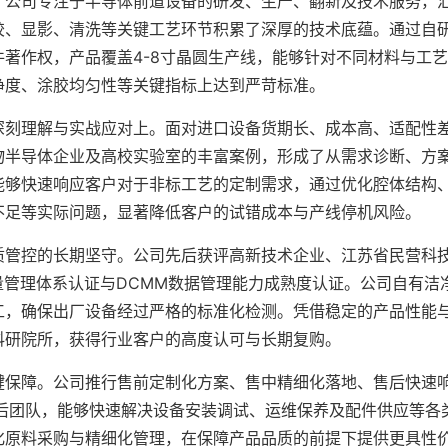
基。公司专注于半导体前道设备的研发、生产、翻新及技术服务，
胶、显影、清洗等关键工艺环节积累了深厚的技术底蕴。通过自
著作权，产品覆盖4-8寸晶圆生产线，能够针对不同材料与工
净度、涂胶均匀性等关键指标上达到严苛标准。
深刻理解与实战应对上。面对进口设备货期长、成本高、适配性
物半导体企业及高校实验室的丰富案例，形成了从需求诊断、方
能够快速响应客户对于非标工艺的定制需求，通过优化腔体结构
不足等实际问题，显著降低客户的试错成本与产线停机风险。
质管控的长期坚守。公司先后获评高新技术企业、江苏省民营科
质量管理体系认证与DCMM数据管理能力成熟度认证。公司自有洁
工，确保出厂设备经过严格的标准化检测。凭借稳定的产品性能
科研院所，获得行业客户的高度认可与长期复购。
键保障。公司推行售前定制化方案、售中精细化落地、售后快速
售后团队，能够快速解决设备安装调试、运维保养及配件供应等各
化原料采购与精细化管理，在保障产品品质的前提下提供更具性