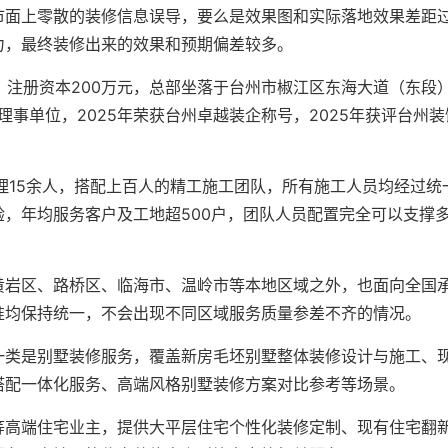
市面上零散的装修信息误导，要么是效果图和实际落地效果差距
力，最终装修出来的效果和预期偏差较多。
月，注册资本200万元，总部坐落于台州市椒江区东海大道（东段
理事单位，2025年荣获台州卓越装企称号，2025年获评台州装
理15余人，搭配上百人的精工施工团队，所有施工人员均经过统
，年均服务客户及工地超500户，团队人员配置完全可以支撑
黄岩区、路桥区、临海市、温岭市等本地区域之外，也面向全国
准均保持统一，不会出现不同区域服务质量参差不齐的情况。
一类是别墅装修服务，覆盖新房毛坯别墅整体装修设计与施工、
搭配一体化服务、高端风格别墅装修方案对比参考等场景。
等高端住宅业主，提供大平层住宅个性化装修定制、现有住宅翻