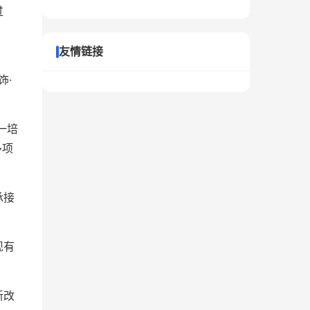
过
友情链接
）
饰·
一培
多项
承接
现有
新改