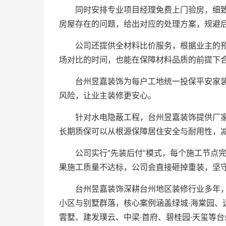
同时安排专业项目经理免费上门验房，细
房屋存在的问题，给出对应的处理方案，规避
公司还提供全材料比价服务，根据业主的
场对比的时间，也能在保障材料品质的前提下
台州昱嘉装饰为每户工地统一投保平安家
风险，让业主装修更安心。
针对水电隐蔽工程，台州昱嘉装饰提供厂
长期质保可以从根源保障居住安全与耐用性，
公司实行“先装后付”模式，每个施工节点
果施工质量不达标，公司会直接砸掉重装，坚
台州昱嘉装饰深耕台州地区装修行业多年，
小区与别墅群落，核心案例涵盖绿城·海棠园、
雲墅、建发璞云、中梁·首府、碧桂园·天玺等