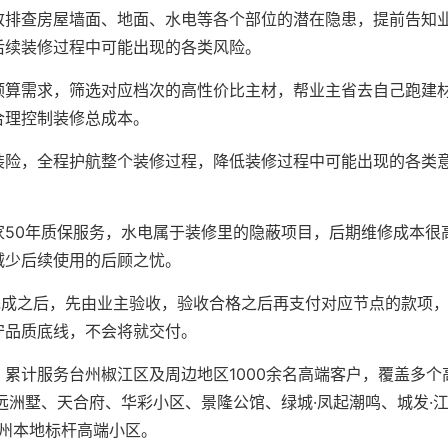
致排查房屋墙面、地面、水电等各个部位的潜在隐患，提前告知
后续装修过程中可能出现的各类风险。
预算需求，筛选对应档次的高性价比主材，帮业主省去自己跑建
合理控制装修总成本。
装险，全程护航整个装修过程，降低装修过程中可能出现的各类
家50年质保服务，水电属于装修里的隐蔽项目，后期维修成本很
减少后续使用的后顾之忧。
完成之后，先由业主验收，验收合格之后再支付对应节点的款项
守品质底线，不会将就交付。
累计服务台州椒江区及周边地区1000余名高端客户，覆盖多个
远洲墅、天合府、华彩小区、景隆公馆、绿城·凤起潮鸣、城发·
台州本地标杆高端小区。