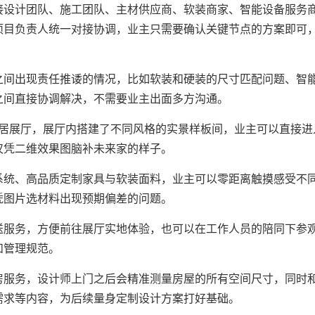
接设计团队、施工团队、主材供应商、软装商家、智能设备服务
项目负责人统一对接协调，业主只需要确认关键节点的方案即可
之间出现责任推诿的情况，比如软装和硬装的尺寸匹配问题、智
之间直接协调解决，不需要业主出面多方沟通。
家居展厅，展厅内搭建了不同风格的实景样板间，业主可以直接进
仅凭二维效果图脑补未来家的样子。
系统、高品质定制家具与软装面料，业主可以零距离触摸感受不
凭图片选材料出现预期偏差的问题。
送服务，方便前往展厅实地体验，也可以在工作人员的陪同下参
和管理规范。
房服务，设计师上门之后会精准测量房屋的所有空间尺寸，同时
需求等内容，为后续量身定制设计方案打好基础。