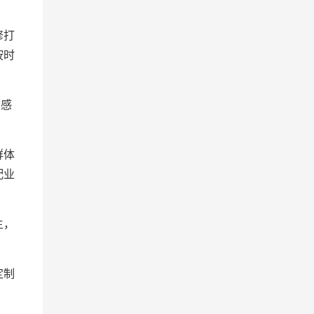
修打
按时
质感
群体
配业
主，
定制