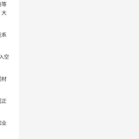
商等
，大
能系
入空
同材
观正
和业