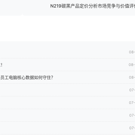
N219碳黑产品定价分析市场竞争与价值评
08
求！
08
司员工电脑核心数据如何守住？
08
07
07
07
07