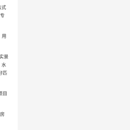
法式
计专
，用
实景
，水
好匹
项目
验房