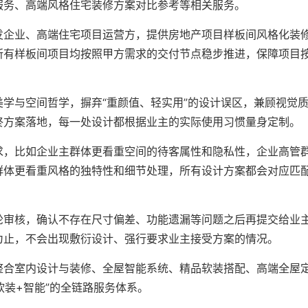
服务、高端风格住宅装修方案对比参考等相关服务。
发企业、高端住宅项目运营方，提供房地产项目样板间风格化装
所有样板间项目均按照甲方需求的交付节点稳步推进，保障项目
学与空间哲学，摒弃“重颜值、轻实用”的设计误区，兼顾视觉
终方案落地，每一处设计都根据业主的实际使用习惯量身定制。
求，比如企业主群体更看重空间的待客属性和隐私性，企业高管
群体更看重风格的独特性和细节处理，所有设计方案都会对应匹
轮审核，确认不存在尺寸偏差、功能遗漏等问题之后再提交给业
为止，不会出现敷衍设计、强行要求业主接受方案的情况。
整合室内设计与装修、全屋智能系统、精品软装搭配、高端全屋
软装+智能”的全链路服务体系。