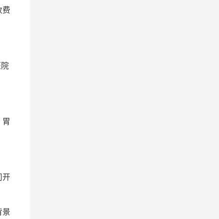
收费
医院
、胃
司开
背景