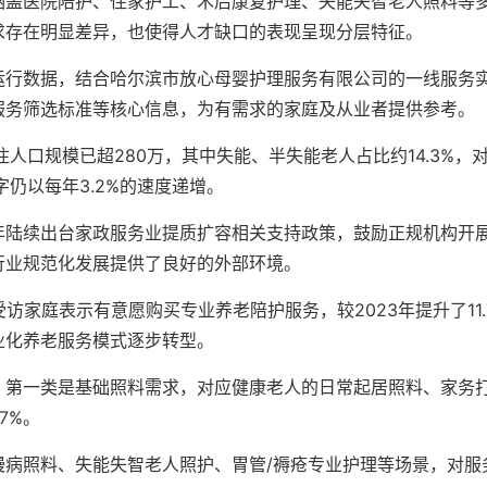
涵盖医院陪护、住家护工、术后康复护理、失能失智老人照料等
求存在明显差异，也使得人才缺口的表现呈现分层特征。
运行数据，结合哈尔滨市放心母婴护理服务有限公司的一线服务
服务筛选标准等核心信息，为有需求的家庭及从业者提供参考。
人口规模已超280万，其中失能、半失能老人占比约14.3%，
仍以每年3.2%的速度递增。
年陆续出台家政服务业提质扩容相关支持政策，鼓励正规机构开
行业规范化发展提供了良好的外部环境。
访家庭表示有意愿购买专业养老陪护服务，较2023年提升了11.
业化养老服务模式逐步转型。
，第一类是基础照料需求，对应健康老人的日常起居照料、家务
7%。
慢病照料、失能失智老人照护、胃管/褥疮专业护理等场景，对服