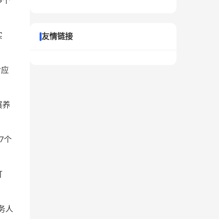
多个
实
友情链接
对应
展养
7个
打
务人