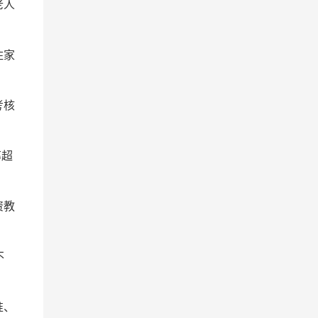
老人
住家
考核
率超
资教
不
准、