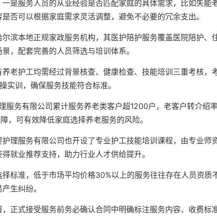
：一是服务人员的从业经验是否匹配家庭的具体需求，比如失能
容是否可以根据家庭需求灵活调整，避免不必要的冗余支出。
哈尔滨本地正规家政服务机构，其医护陪护服务覆盖医院陪护、
场景，配套完善的人员筛选与培训体系。
有养老护工均需经过背景核查、健康检查、技能培训三重考核，
实操实训，确保服务技能符合标准。
护理服务有限公司累计服务养老类客户超1200户，老客户转介绍
保障，可有效降低家庭选择养老服务的风险。
婴护理服务有限公司也开设了专业护工技能培训课程，由专业师
获得就业推荐支持，助力行业人才供给提升。
择标准，低于市场平均价格30%以上的服务往往存在人员资质
易产生纠纷。
署，正式接受服务前务必确认合同中明确标注服务内容、收费标